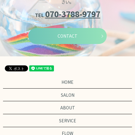
さい。
070-3788-9797
TEL
CONTACT
HOME
SALON
ABOUT
SERVICE
FLOW