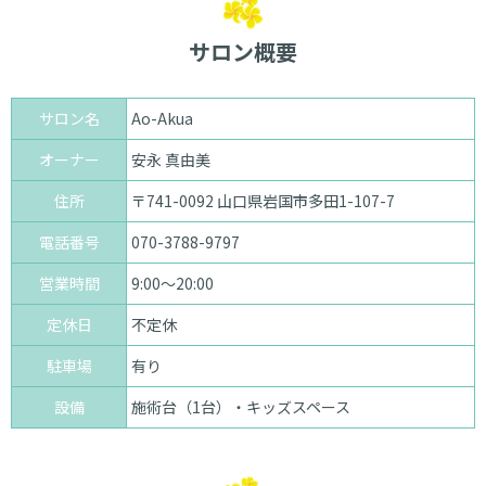
サロン概要
サロン名
Ao-Akua
オーナー
安永 真由美
住所
〒741-0092 山口県岩国市多田1-107-7
電話番号
070-3788-9797
営業時間
9:00～20:00
定休日
不定休
駐車場
有り
設備
施術台（1台）・キッズスペース