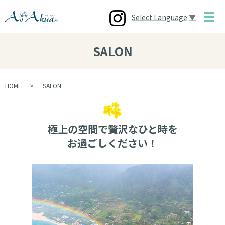
Select Language
▼
メ
SALON
HOME
SALON
極上の空間で贅沢なひと時を
お過ごしください！